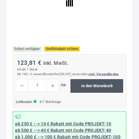
Sofort verfügbar
Staffelrabatt sichern
123,81 €
inkl. MwSt.
Inhalt:
1 Stück
Ab 199,- € versandkostenfrei (DE/AT), ansonsten
zzgl. Versandkosten
Produkt Anzahl: Gib den gewünschten Wert ein oder benutze die Schaltflächen um die
Stk
In den Warenkorb
Lieferzeit:
4-7 Werktage
ab 250 € --> 10 € Rabatt mit Code
PROJEKT-10
ab 500 € --> 40 € Rabatt
mit Code
PROJEKT-40
ab 1.000 € --> 100 € Rabatt mit Code
PROJEKT-100