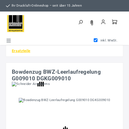
Zum Hauptinhalt springen
Ihr Druckluft-Onlineshop – seit über 15 Jahren
inkl. MwSt.
Ersatzteile
Bowdenzug BWZ-Leerlaufregelung
G009010 DGKG009010
Bildergalerie überspringen