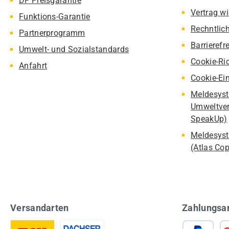
DF Preisgarantie
Vertrag w
Funktions-Garantie
Rechntlic
Partnerprogramm
Barrierefr
Umwelt- und Sozialstandards
Cookie-Ric
Anfahrt
Cookie-Ei
Meldesyst
Umweltver
SpeakUp)
Meldesyst
(Atlas Co
Versandarten
Zahlungsa