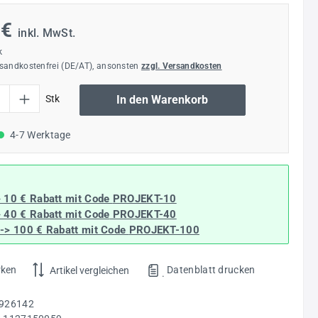
 €
inkl. MwSt.
k
rsandkostenfrei (DE/AT), ansonsten
zzgl. Versandkosten
l: Gib den gewünschten Wert ein oder benutze die Schaltflächen um die Anzahl
Stk
In den Warenkorb
4-7 Werktage
> 10 € Rabatt mit Code
PROJEKT-10
> 40 € Rabatt
mit Code
PROJEKT-40
--> 100 € Rabatt mit Code
PROJEKT-100
rken
Datenblatt drucken
Artikel vergleichen
.
926142