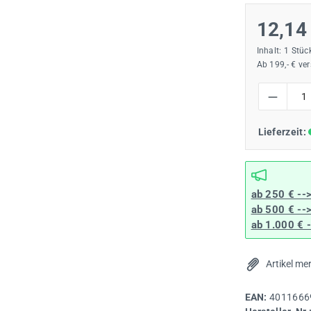
12,14
Inhalt:
1 Stüc
Ab 199,- € ve
Produkt Anzah
Lieferzeit:
ab 250 € --
ab 500 € --
ab 1.000 € 
Artikel me
EAN:
4011666