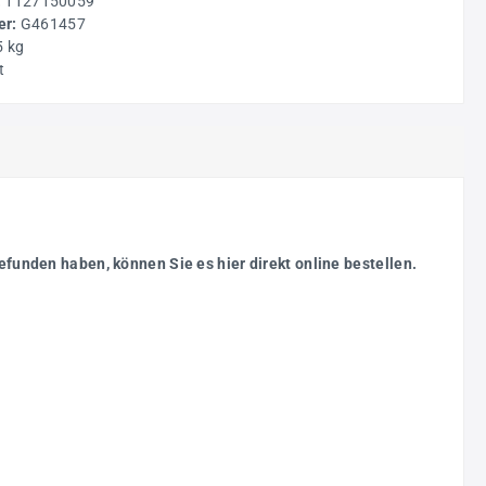
:
1127150059
r:
G461457
5 kg
t
efunden haben, können Sie es hier direkt online bestellen.