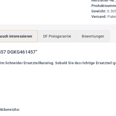
Hersteller-Nr.
Produktnumme
Gewicht:
0.30
Versand:
Pake
 auch interessieren
DF Preisgarantie
Bewertungen
457 DGKG461457"
im Schneider Ersatzteilkatalog. Sobald Sie das richtige Ersatzteil g
uktbereiche: