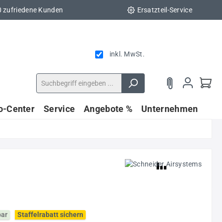
0 zufriedene Kunden
Ersatzteil-Service
inkl. MwSt.
fo-Center
Service
Angebote %
Unternehmen
bar
Staffelrabatt sichern