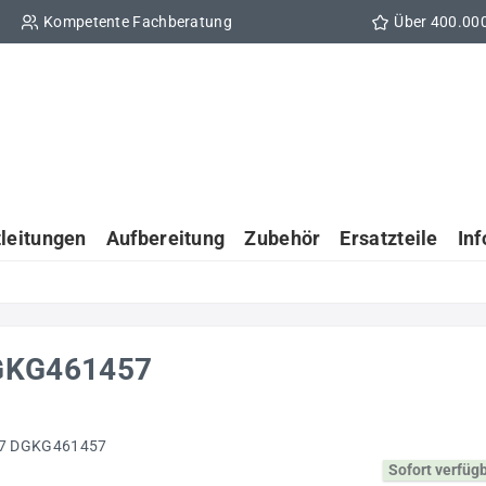
Kompetente Fachberatung
Über 400.00
tleitungen
Aufbereitung
Zubehör
Ersatzteile
In
GKG461457
Sofort verfüg