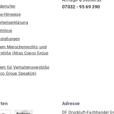
Anfrage- & Bestellfax:
iderrufen
07032 - 95 69 390
he-Hinweise
eiheitserklärung
htlinie
nstellungen
em Menschenrechts- und
stöße (Atlas Copco Group
em für Verhaltensverstöße
pco Group SpeakUp)
rten
Adresse
DF Druckluft-Fachhandel 