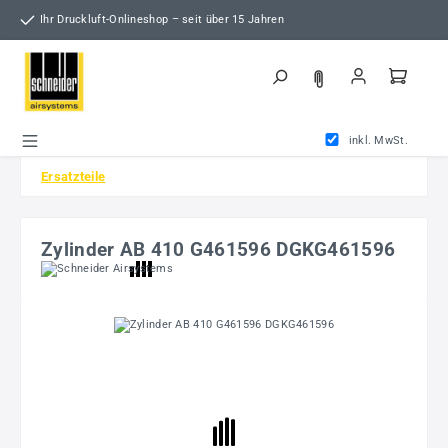
Zum Hauptinhalt springen
Ihr Druckluft-Onlineshop – seit über 15 Jahren
inkl. MwSt.
Ersatzteile
Zylinder AB 410 G461596 DGKG461596
Bildergalerie überspringen