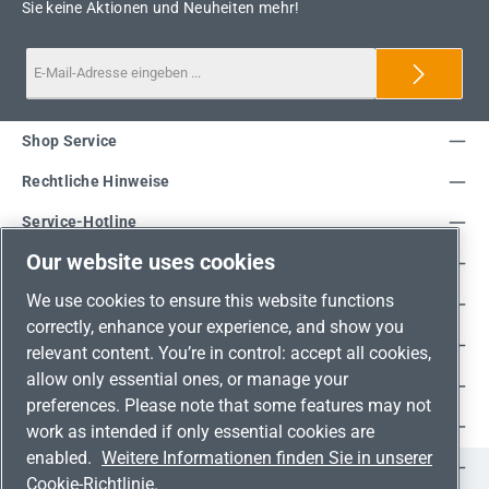
Sie keine Aktionen und Neuheiten mehr!
Shop Service
Rechtliche Hinweise
Service-Hotline
Our website uses cookies
Unsere Vorteile
We use cookies to ensure this website functions
Versandarten
correctly, enhance your experience, and show you
Zahlungsarten
relevant content. You’re in control: accept all cookies,
allow only essential ones, or manage your
Adresse
preferences. Please note that some features may not
Umweltschutz & Partnerschaft
work as intended if only essential cookies are
enabled.
Weitere Informationen finden Sie in unserer
Jetzt auf Social Media folgen!
Cookie-Richtlinie.