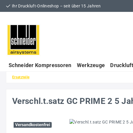
Ihr Druckluft-Onlineshop – seit über 15 Jahren
 Hauptinhalt springen
Zur Suche springen
Zur Hauptnavigation springen
Schneider Kompressoren
Werkzeuge
Druckluf
Ersatzteile
Verschl.t.satz GC PRIME 2 5 
Bildergalerie überspringen
Versandkostenfrei