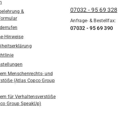
m
07032 - 95 69 328
belehrung &
formular
Anfrage- & Bestellfax:
iderrufen
07032 - 95 69 390
he-Hinweise
eiheitserklärung
htlinie
nstellungen
em Menschenrechts- und
stöße (Atlas Copco Group
em für Verhaltensverstöße
pco Group SpeakUp)