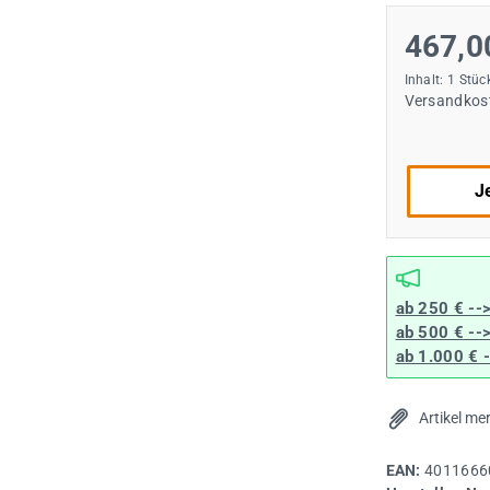
467,0
Inhalt:
1 Stüc
Versandkost
Je
ab 250 € --
ab 500 € --
ab 1.000 € 
Artikel me
EAN:
4011666