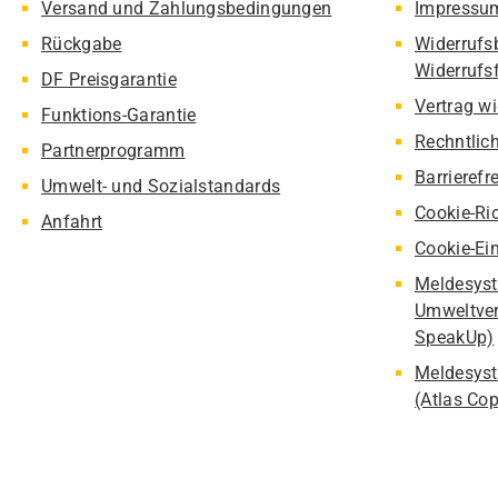
Versand und Zahlungsbedingungen
Impressu
Rückgabe
Widerrufs
Widerrufs
DF Preisgarantie
Vertrag w
Funktions-Garantie
Rechntlic
Partnerprogramm
Barrierefr
Umwelt- und Sozialstandards
Cookie-Ric
Anfahrt
Cookie-Ei
Meldesyst
Umweltver
SpeakUp)
Meldesyst
(Atlas Co