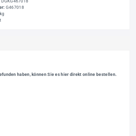
:
DGKG467018
r:
G467018
 kg
t
gefunden haben, können Sie es hier direkt online bestellen.