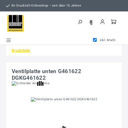
Zum Hauptinhalt springen
Ihr Druckluft-Onlineshop – seit über 15 Jahren
inkl. MwSt.
Ersatzteile
Ventilplatte unten G461622
DGKG461622
Bildergalerie überspringen