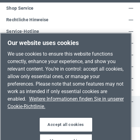
Shop Service
Rechtliche Hinweise
Service-Hotline
Our website uses cookies
Unsere Vorteile
We use cookies to ensure this website functions
Versandarten
correctly, enhance your experience, and show you
Zahlungsarten
relevant content. You’re in control: accept all cookies,
allow only essential ones, or manage your
Adresse
preferences. Please note that some features may not
Umweltschutz & Partnerschaft
work as intended if only essential cookies are
enabled.
Weitere Informationen finden Sie in unserer
Jetzt auf Social Media folgen!
Cookie-Richtlinie.
Facebook
Instagram
YouTube
LinkedIn
Xing
Accept all cookies