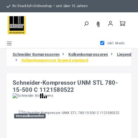
Zum Hauptinhalt springen
Ihr Druckluft-Onlineshop – seit über 15 Jahren
inkl. MwSt.
Schneider Kompressoren
Kolbenkompressoren
Liegend
Kolbenkomperssor liegend standard
Schneider-Kompressor UNM STL 780-
15-500 C 1121580522
Bildergalerie überspringen
Versandkostenfrei