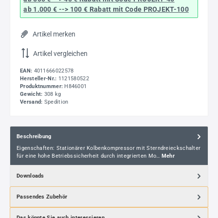
ab 1.000 € --> 100 € Rabatt mit Code
PROJEKT-100
Artikel merken
Artikel vergleichen
EAN:
4011666022578
Hersteller-Nr.:
1121580522
Produktnummer:
H846001
Gewicht:
308 kg
Versand:
Spedition
Beschreibung
Eigenschaften: Stationärer Kolbenkompressor mit Sterndreieckschalter
für eine hohe Betriebssicherheit durch integrierten Mo…
Mehr
Downloads
Passendes Zubehör
Das könnte Sie auch interessieren