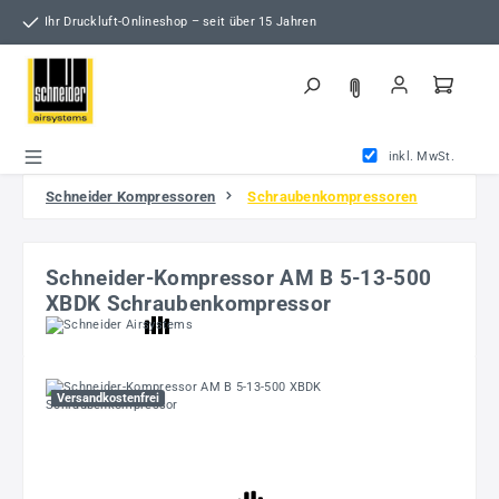
Zum Hauptinhalt springen
Ihr Druckluft-Onlineshop – seit über 15 Jahren
inkl. MwSt.
Schneider Kompressoren
Schraubenkompressoren
Schneider-Kompressor AM B 5-13-500
XBDK Schraubenkompressor
Bildergalerie überspringen
Versandkostenfrei