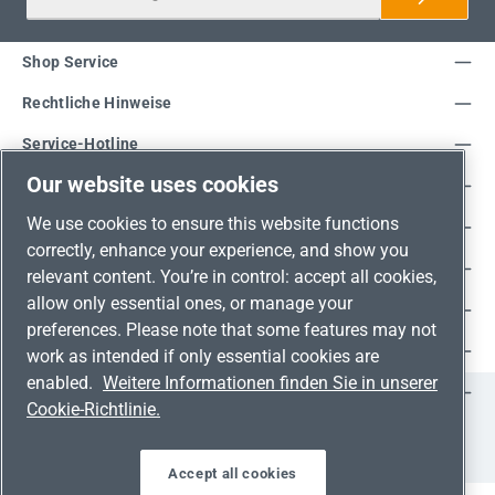
Shop Service
Rechtliche Hinweise
Service-Hotline
Our website uses cookies
Unsere Vorteile
We use cookies to ensure this website functions
Versandarten
correctly, enhance your experience, and show you
Zahlungsarten
relevant content. You’re in control: accept all cookies,
allow only essential ones, or manage your
Adresse
preferences. Please note that some features may not
Umweltschutz & Partnerschaft
work as intended if only essential cookies are
enabled.
Weitere Informationen finden Sie in unserer
Jetzt auf Social Media folgen!
Cookie-Richtlinie.
Facebook
Instagram
YouTube
LinkedIn
Xing
Accept all cookies