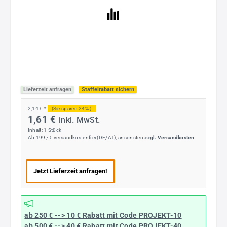
Lieferzeit anfragen
Staffelrabatt sichern
2,14 € *
(Sie sparen 24% )
1,61 €
inkl. MwSt.
Inhalt:
1 Stück
Ab 199,- € versandkostenfrei (DE/AT), ansonsten
zzgl. Versandkosten
Jetzt Lieferzeit anfragen!
ab 250 € --> 10 € Rabatt mit Code
PROJEKT-10
ab 500 € --> 40 € Rabatt
mit Code
PROJEKT-40