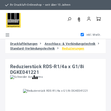
Zum Hauptinhalt springen
Ihr Druckluft-Onlineshop – seit über 15 Jahren
inkl. MwSt.
Druckluftleitungen
Anschluss- & Verbindungstechnik
Standard-Verbindungstechnik
Reduzierungen
Reduzierstück RDS-R1/4a x G1/8i
DGKE041221
Bildergalerie überspringen