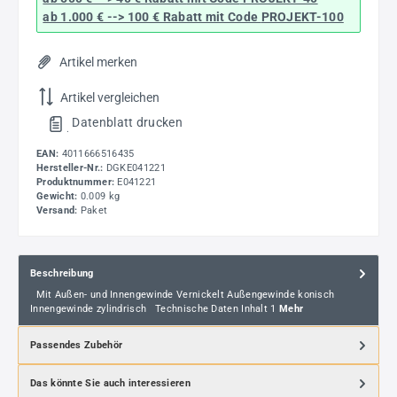
ab 1.000 € --> 100 € Rabatt mit Code
PROJEKT-100
Artikel merken
Artikel vergleichen
Datenblatt drucken
.
EAN:
4011666516435
Hersteller-Nr.:
DGKE041221
Produktnummer:
E041221
Gewicht:
0.009 kg
Versand:
Paket
Beschreibung
Mit Außen- und Innengewinde Vernickelt Außengewinde konisch
Innengewinde zylindrisch Technische Daten Inhalt 1
Mehr
Passendes Zubehör
Das könnte Sie auch interessieren