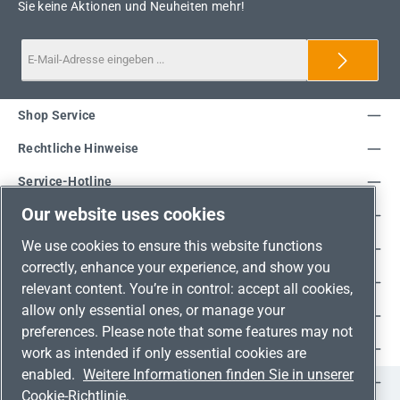
Sie keine Aktionen und Neuheiten mehr!
Shop Service
Rechtliche Hinweise
Service-Hotline
Our website uses cookies
Unsere Vorteile
We use cookies to ensure this website functions
Versandarten
correctly, enhance your experience, and show you
Zahlungsarten
relevant content. You’re in control: accept all cookies,
allow only essential ones, or manage your
Adresse
preferences. Please note that some features may not
Umweltschutz & Partnerschaft
work as intended if only essential cookies are
enabled.
Weitere Informationen finden Sie in unserer
Jetzt auf Social Media folgen!
Cookie-Richtlinie.