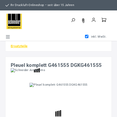
Zum Hauptinhalt springen
Ihr Druckluft-Onlineshop – seit über 15 Jahren
inkl. MwSt.
Ersatzteile
Pleuel komplett G461555 DGKG461555
Bildergalerie überspringen