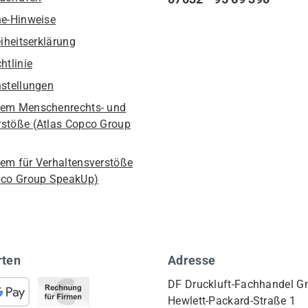
he-Hinweise
eiheitserklärung
htlinie
nstellungen
em Menschenrechts- und
stöße (Atlas Copco Group
em für Verhaltensverstöße
pco Group SpeakUp)
rten
Adresse
DF Druckluft-Fachhandel 
Hewlett-Packard-Straße 1