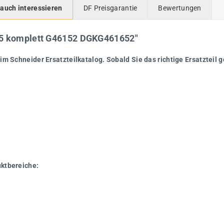
 auch interessieren
DF Preisgarantie
Bewertungen
15 komplett G46152 DGKG461652"
im Schneider Ersatzteilkatalog. Sobald Sie das richtige Ersatzteil g
uktbereiche: