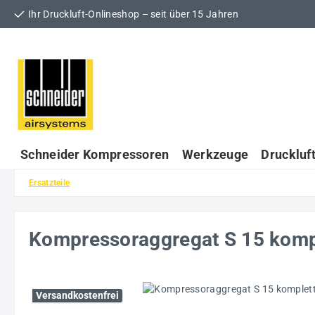
Ihr Druckluft-Onlineshop – seit über 15 Jahren
 Hauptinhalt springen
Zur Suche springen
Zur Hauptnavigation springen
Schneider Kompressoren
Werkzeuge
Druckluf
Ersatzteile
Kompressoraggregat S 15 kom
Bildergalerie überspringen
Versandkostenfrei