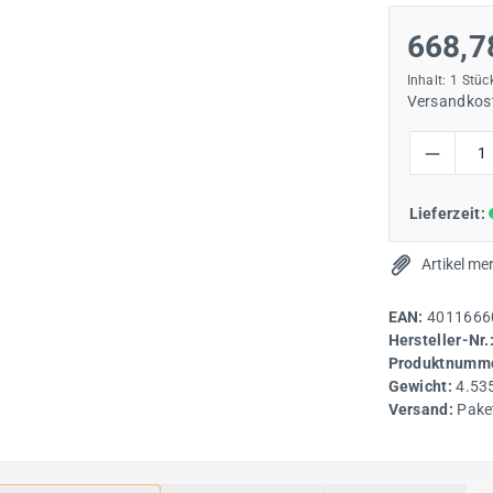
668,7
Inhalt:
1 Stüc
Versandkost
Produkt Anzah
Lieferzeit:
Artikel me
EAN:
4011666
Hersteller-Nr.
Produktnumme
Gewicht:
4.53
Versand:
Pake