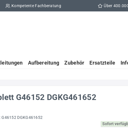
Kompetente Fachberatung
Über 400.00
tleitungen
Aufbereitung
Zubehör
Ersatzteile
In
plett G46152 DGKG461652
Sofort verfüg