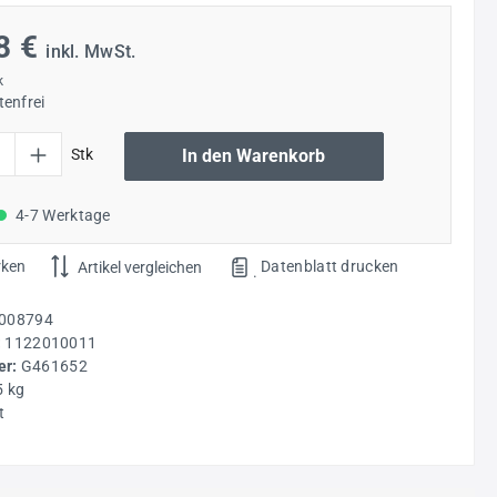
8 €
inkl. MwSt.
k
enfrei
l: Gib den gewünschten Wert ein oder benutze die Schaltflächen um die Anzahl
Stk
In den Warenkorb
4-7 Werktage
rken
Datenblatt drucken
Artikel vergleichen
.
008794
:
1122010011
r:
G461652
5 kg
t