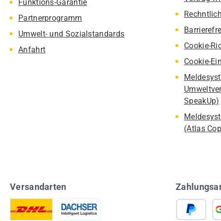
Funktions-Garantie
Rechntlic
Partnerprogramm
Barrierefr
Umwelt- und Sozialstandards
Cookie-Ric
Anfahrt
Cookie-Ei
Meldesyst
Umweltver
SpeakUp)
Meldesyst
(Atlas Co
Versandarten
Zahlungsa