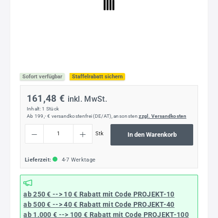
Sofort verfügbar
Staffelrabatt sichern
161,48 €
inkl. MwSt.
Inhalt:
1 Stück
Ab 199,- € versandkostenfrei (DE/AT), ansonsten
zzgl. Versandkosten
Produkt Anzahl: Gib den gewünschten Wert ein oder benutze die Schaltflächen um die
Stk
In den Warenkorb
Lieferzeit:
4-7 Werktage
ab 250 € --> 10 € Rabatt mit Code
PROJEKT-10
ab 500 € --> 40 € Rabatt
mit Code
PROJEKT-40
ab 1.000 € --> 100 € Rabatt mit Code
PROJEKT-100