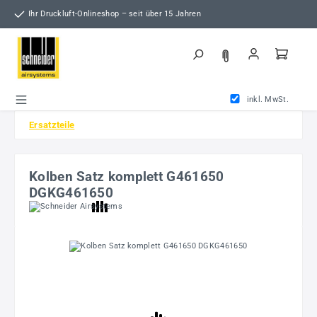
Zum Hauptinhalt springen
Ihr Druckluft-Onlineshop – seit über 15 Jahren
inkl. MwSt.
Ersatzteile
Kolben Satz komplett G461650
DGKG461650
Bildergalerie überspringen