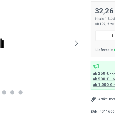
32,26
Inhalt:
1 Stüc
Ab 199,- € ve
Produkt Anzah
Lieferzeit:
ab 250 € --
ab 500 € --
ab 1.000 € 
Artikel me
EAN:
4011666