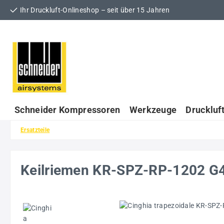
Ihr Druckluft-Onlineshop – seit über 15 Jahren
 Hauptinhalt springen
Zur Suche springen
Zur Hauptnavigation springen
Schneider Kompressoren
Werkzeuge
Druckluf
Ersatzteile
Keilriemen KR-SPZ-RP-1202 
Bildergalerie überspringen