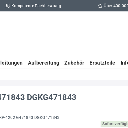
Kompetente Fachberatung
Über 400.00
tleitungen
Aufbereitung
Zubehör
Ersatzteile
In
G471843 DGKG471843
Sofort verfüg