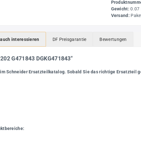
Produktnumme
Gewicht:
0.07
Versand:
Pake
 auch interessieren
DF Preisgarantie
Bewertungen
-1202 G471843 DGKG471843"
im Schneider Ersatzteilkatalog. Sobald Sie das richtige Ersatzteil g
uktbereiche: