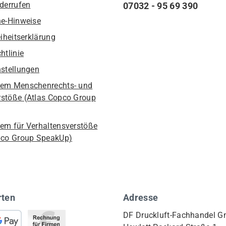
iderrufen
07032 - 95 69 390
he-Hinweise
eiheitserklärung
htlinie
nstellungen
em Menschenrechts- und
stöße (Atlas Copco Group
em für Verhaltensverstöße
pco Group SpeakUp)
rten
Adresse
DF Druckluft-Fachhandel 