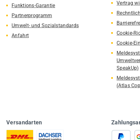
Vertrag w
Funktions-Garantie
Rechntlic
Partnerprogramm
Barrierefr
Umwelt- und Sozialstandards
Cookie-Ric
Anfahrt
Cookie-Ei
Meldesyst
Umweltver
SpeakUp)
Meldesyst
(Atlas Co
Versandarten
Zahlungsa