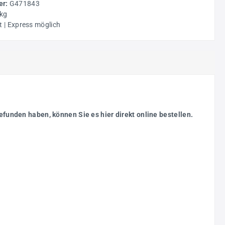
r:
G471843
 kg
t | Express möglich
efunden haben, können Sie es hier direkt online bestellen.