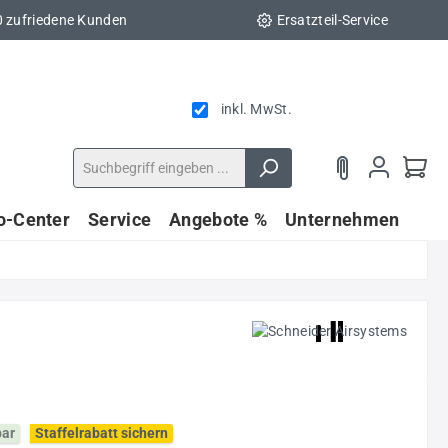
0 zufriedene Kunden
Ersatzteil-Service
inkl. MwSt.
fo-Center
Service
Angebote %
Unternehmen
bar
Staffelrabatt sichern