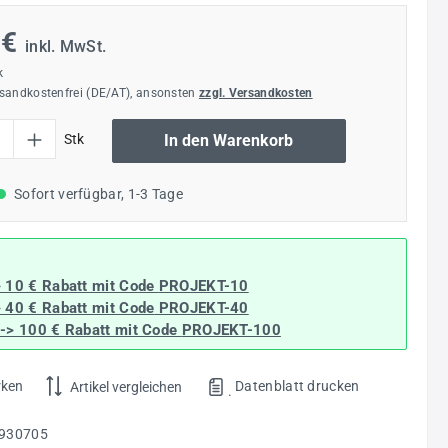
 €
inkl. MwSt.
k
rsandkostenfrei (DE/AT), ansonsten
zzgl. Versandkosten
l: Gib den gewünschten Wert ein oder benutze die Schaltflächen um die Anzahl
Stk
In den Warenkorb
Sofort verfügbar, 1-3 Tage
> 10 € Rabatt mit Code
PROJEKT-10
> 40 € Rabatt
mit Code
PROJEKT-40
--> 100 € Rabatt mit Code
PROJEKT-100
rken
Datenblatt drucken
Artikel vergleichen
.
930705