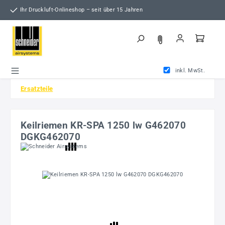
Zum Hauptinhalt springen
Ihr Druckluft-Onlineshop – seit über 15 Jahren
inkl. MwSt.
Ersatzteile
Keilriemen KR-SPA 1250 lw G462070
DGKG462070
Bildergalerie überspringen