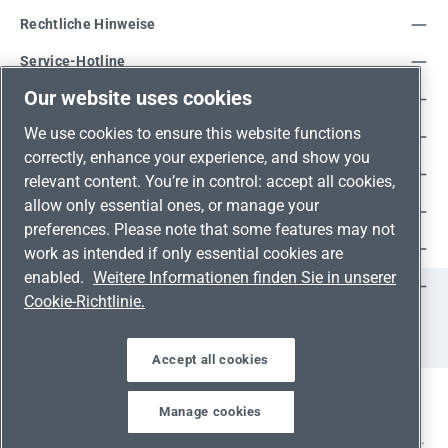
Rechtliche Hinweise
Service-Hotline
Our website uses cookies
Unsere Vorteile
We use cookies to ensure this website functions
Versandarten
correctly, enhance your experience, and show you
Zahlungsarten
relevant content. You’re in control: accept all cookies,
allow only essential ones, or manage your
Adresse
preferences. Please note that some features may not
Umweltschutz & Partnerschaft
work as intended if only essential cookies are
enabled.
Weitere Informationen finden Sie in unserer
Jetzt auf Social Media folgen!
Cookie-Richtlinie.
Facebook
Instagram
YouTube
LinkedIn
Xing
Accept all cookies
Manage cookies
Alle Preise inkl. gesetzl. Mehrwertsteuer zzgl.
Versandkosten
und ggf. Nachnahmegebühren, wenn nicht anders angegeben.
Werkzeugleiste anzeigen