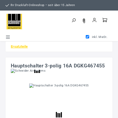
Zum Hauptinhalt springen
Ihr Druckluft-Onlineshop – seit über 15 Jahren
inkl. MwSt.
Ersatzteile
Hauptschalter 3-polig 16A DGKG467455
Bildergalerie überspringen