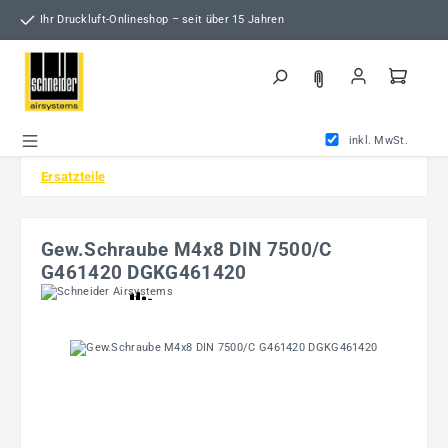
Zum Hauptinhalt springen
Ihr Druckluft-Onlineshop – seit über 15 Jahren
inkl. MwSt.
Ersatzteile
Gew.Schraube M4x8 DIN 7500/C
G461420 DGKG461420
Bildergalerie überspringen