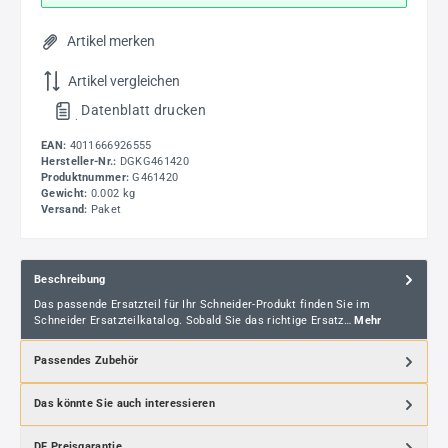
Artikel merken
Artikel vergleichen
Datenblatt drucken
.
EAN:
4011666926555
Hersteller-Nr.:
DGKG461420
Produktnummer:
G461420
Gewicht:
0.002 kg
Versand:
Paket
Beschreibung
Das passende Ersatzteil für Ihr Schneider-Produkt finden Sie im
Schneider Ersatzteilkatalog. Sobald Sie das richtige Ersatz…
Mehr
Passendes Zubehör
Das könnte Sie auch interessieren
DF Preisgarantie