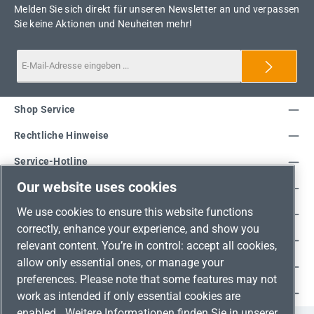
Melden Sie sich direkt für unseren Newsletter an und verpassen
Sie keine Aktionen und Neuheiten mehr!
Shop Service
Rechtliche Hinweise
Service-Hotline
Our website uses cookies
Unsere Vorteile
We use cookies to ensure this website functions
Versandarten
correctly, enhance your experience, and show you
Zahlungsarten
relevant content. You’re in control: accept all cookies,
allow only essential ones, or manage your
Adresse
preferences. Please note that some features may not
Umweltschutz & Partnerschaft
work as intended if only essential cookies are
enabled.
Weitere Informationen finden Sie in unserer