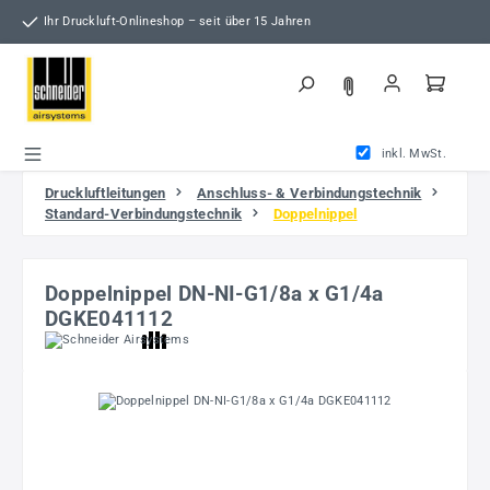
Zum Hauptinhalt springen
Ihr Druckluft-Onlineshop – seit über 15 Jahren
inkl. MwSt.
Druckluftleitungen
Anschluss- & Verbindungstechnik
Standard-Verbindungstechnik
Doppelnippel
Doppelnippel DN-NI-G1/8a x G1/4a
DGKE041112
Bildergalerie überspringen