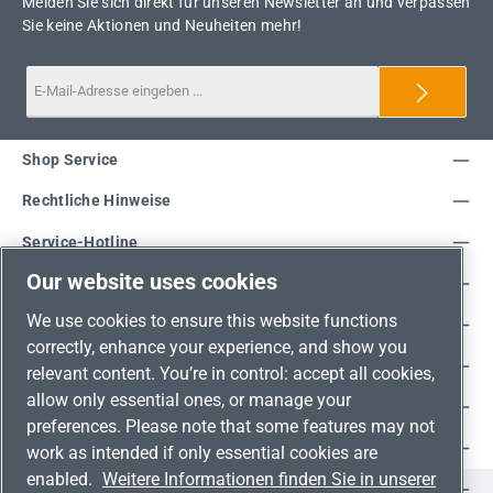
Melden Sie sich direkt für unseren Newsletter an und verpassen
Sie keine Aktionen und Neuheiten mehr!
Shop Service
Rechtliche Hinweise
Service-Hotline
Our website uses cookies
Unsere Vorteile
We use cookies to ensure this website functions
Versandarten
correctly, enhance your experience, and show you
Zahlungsarten
relevant content. You’re in control: accept all cookies,
allow only essential ones, or manage your
Adresse
preferences. Please note that some features may not
Umweltschutz & Partnerschaft
work as intended if only essential cookies are
enabled.
Weitere Informationen finden Sie in unserer
Jetzt auf Social Media folgen!