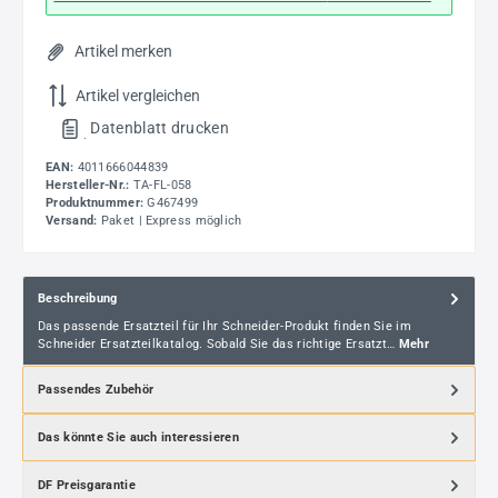
Artikel merken
Artikel vergleichen
Datenblatt drucken
.
EAN:
4011666044839
Hersteller-Nr.:
TA-FL-058
Produktnummer:
G467499
Versand:
Paket | Express möglich
Beschreibung
Das passende Ersatzteil für Ihr Schneider-Produkt finden Sie im
Schneider Ersatzteilkatalog. Sobald Sie das richtige Ersatzt…
Mehr
Passendes Zubehör
Das könnte Sie auch interessieren
DF Preisgarantie