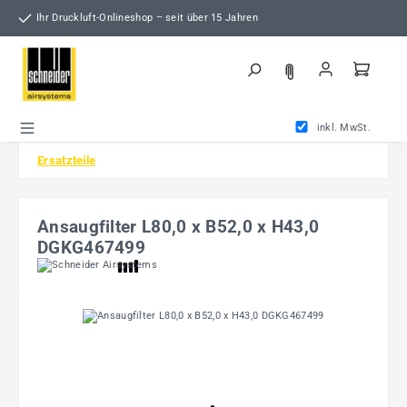
Zum Hauptinhalt springen
Ihr Druckluft-Onlineshop – seit über 15 Jahren
inkl. MwSt.
Ersatzteile
Ansaugfilter L80,0 x B52,0 x H43,0
DGKG467499
Bildergalerie überspringen